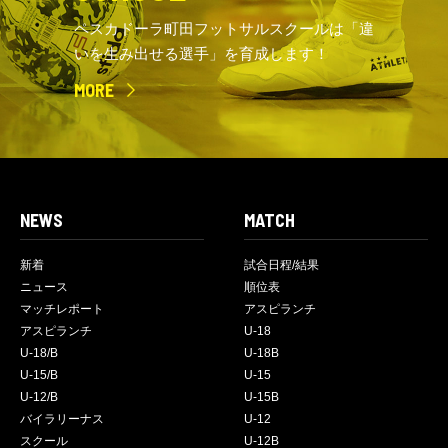
ペスカドーラ町田フットサルスクールは「違
いを生み出せる選手」を育成します！
MORE
NEWS
MATCH
新着
試合日程/結果
ニュース
順位表
マッチレポート
アスピランチ
アスピランチ
U-18
U-18/B
U-18B
U-15/B
U-15
U-12/B
U-15B
バイラリーナス
U-12
スクール
U-12B