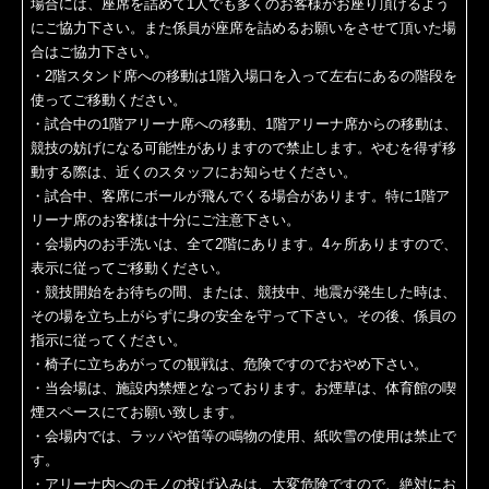
場合には、座席を詰めて1人でも多くのお客様がお座り頂けるよう
にご協力下さい。また係員が座席を詰めるお願いをさせて頂いた場
合はご協力下さい。
・2階スタンド席への移動は1階入場口を入って左右にあるの階段を
使ってご移動ください。
・試合中の1階アリーナ席への移動、1階アリーナ席からの移動は、
競技の妨げになる可能性がありますので禁止します。やむを得ず移
動する際は、近くのスタッフにお知らせください。
・試合中、客席にボールが飛んでくる場合があります。特に1階ア
リーナ席のお客様は十分にご注意下さい。
・会場内のお手洗いは、全て2階にあります。4ヶ所ありますので、
表示に従ってご移動ください。
・競技開始をお待ちの間、または、競技中、地震が発生した時は、
その場を立ち上がらずに身の安全を守って下さい。その後、係員の
指示に従ってください。
・椅子に立ちあがっての観戦は、危険ですのでおやめ下さい。
・当会場は、施設内禁煙となっております。お煙草は、体育館の喫
煙スペースにてお願い致します。
・会場内では、ラッパや笛等の鳴物の使用、紙吹雪の使用は禁止で
す。
・アリーナ内へのモノの投げ込みは、大変危険ですので、絶対にお