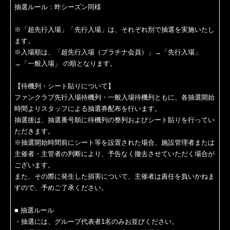
抽選ルール：昨シーズン同様
※「超先行入場」「先行入場」は、それぞれ別で抽選を実施いたし
ます。
※入場順は、「超先行入場（プラチナ会員）」→「先行入場」
→「一般入場」 の順となります。
【待機列・シート貼りについて】
ファンクラブ先行入場待機列・一般入場待機列ともに、各抽選開始
時間よりスタッフによる抽選券配布を行います。
抽選後は、抽選番号順に待機列の整列およびシート貼りを行ってい
ただきます。
※抽選開始時間前にシート等を設置された場合、施設管理者または
主催者・主管者の判断により、予告なく撤去させていただく場合が
ございます。
また、その際に発生した損害について、主催者は責任を負いかねま
すので、予めご了承ください。
■ 抽選ルール
・抽選には、グループ代表者1名のみお並びください。