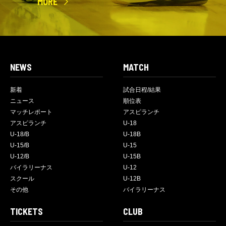
MORE
NEWS
MATCH
新着
試合日程/結果
ニュース
順位表
マッチレポート
アスピランチ
アスピランチ
U-18
U-18/B
U-18B
U-15/B
U-15
U-12/B
U-15B
バイラリーナス
U-12
スクール
U-12B
その他
バイラリーナス
TICKETS
CLUB