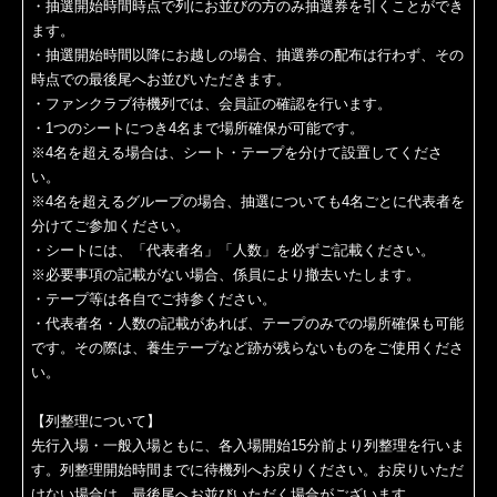
・抽選開始時間時点で列にお並びの方のみ抽選券を引くことができ
ます。
・抽選開始時間以降にお越しの場合、抽選券の配布は行わず、その
時点での最後尾へお並びいただきます。
・ファンクラブ待機列では、会員証の確認を行います。
・1つのシートにつき4名まで場所確保が可能です。
※4名を超える場合は、シート・テープを分けて設置してくださ
い。
※4名を超えるグループの場合、抽選についても4名ごとに代表者を
分けてご参加ください。
・シートには、「代表者名」「人数」を必ずご記載ください。
※必要事項の記載がない場合、係員により撤去いたします。
・テープ等は各自でご持参ください。
・代表者名・人数の記載があれば、テープのみでの場所確保も可能
です。その際は、養生テープなど跡が残らないものをご使用くださ
い。
【列整理について】
先行入場・一般入場ともに、各入場開始15分前より列整理を行いま
す。列整理開始時間までに待機列へお戻りください。お戻りいただ
けない場合は、最後尾へお並びいただく場合がございます。