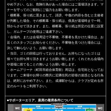
やめ下さい。なお、危険行為があった場合にはご退場頂きます。マ
ナーを守ってのご観戦にご協力をお願い致します。
・横断幕、張り紙に置きまして、誹謗、中傷の内容を含むと主催者
が判断した場合、その横断幕・張り紙は、係員が退場時まで一時、
預からさせて頂きます。また、横断幕、張り紙は所定の位置に設置
し、ガムテープの使用はご遠慮下さい。
・会場内、または会場周辺で不審物、不審者を見かけた場合は、お
近くのスタッフにお知らせください。不審物を見つけた場合には、
決して触らないよう、お願い致します。
・当日、ゴミの回収は行っておりません。お持ちになったゴミは
個々でお持ち帰り頂きますようお願い致します。くれぐれも会場内
や道端に捨てることの無いようお願い致します。
・ホームアリーナ（町田市総合体育館）周辺は、住宅街となってお
ります。ご来場やお帰りの際共に近隣住民の皆様の迷惑となる行為
は、絶対におやめ下さい。また、成瀬駅からは、クラブが定める所
定のルートをご利用下さい。
■サポーターエリア、座席の着席条件について