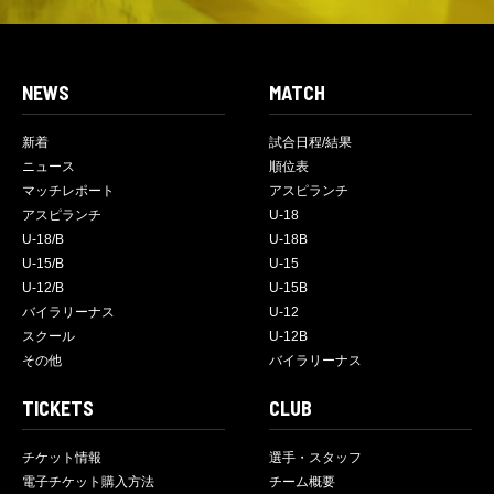
NEWS
MATCH
新着
試合日程/結果
ニュース
順位表
マッチレポート
アスピランチ
アスピランチ
U-18
U-18/B
U-18B
U-15/B
U-15
U-12/B
U-15B
バイラリーナス
U-12
スクール
U-12B
その他
バイラリーナス
TICKETS
CLUB
チケット情報
選手・スタッフ
電子チケット購入方法
チーム概要