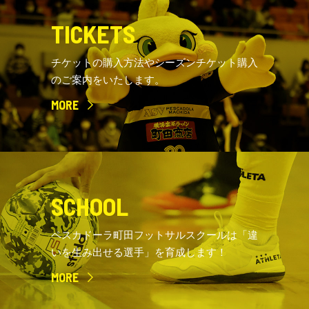
TICKETS
チケットの購入方法やシーズンチケット購入
のご案内をいたします。
MORE
SCHOOL
ペスカドーラ町田フットサルスクールは「違
いを生み出せる選手」を育成します！
MORE