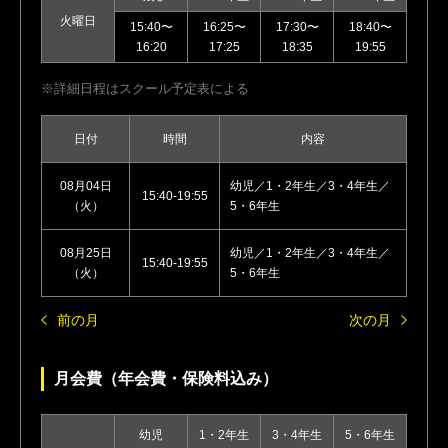
火曜日
15:40〜
16:25〜
17:30〜
18:40〜
16:20
17:25
18:35
19:55
詳細日程はスクール予定表による
日付
時間
内容
08月04日
幼児／1・2年生／3・4年生／
15:40-19:55
（火）
5・6年生
08月25日
幼児／1・2年生／3・4年生／
15:40-19:55
（火）
5・6年生
前の月
次の月
月会費（年会費・保険料込み）
幼児
1・2年生
3・4年生
5・6年生