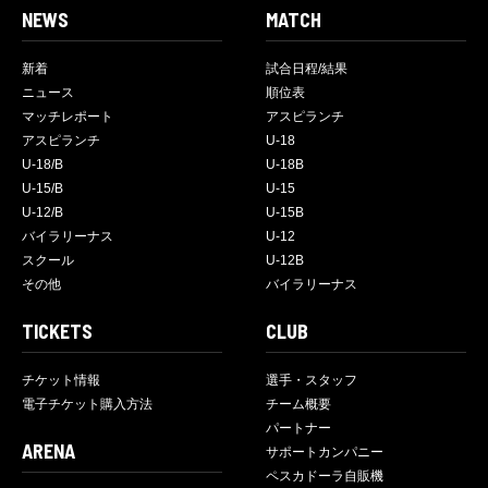
NEWS
MATCH
新着
試合日程/結果
ニュース
順位表
マッチレポート
アスピランチ
アスピランチ
U-18
U-18/B
U-18B
U-15/B
U-15
U-12/B
U-15B
バイラリーナス
U-12
スクール
U-12B
その他
バイラリーナス
TICKETS
CLUB
チケット情報
選手・スタッフ
電子チケット購入方法
チーム概要
パートナー
ARENA
サポートカンパニー
ペスカドーラ自販機