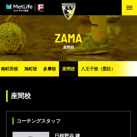
ZAMA
座間校
南町田校
旭町校
多摩校
座間校
八王子校（委託）
座間校
コーチングスタッフ
日根野谷 建