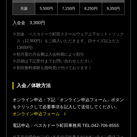
月謝
5,500円
7,150円
8,250円
9,350円
入会金 3,300円
別途、ペスカドーラ町田スクールウェア上下セット＋ソック
ス（12,900円）をご購入いただきます。(Sサイズ以上だと
13600円)
初月度の月会費は入会時期により割引
詳細は下記受付までお問い合わせください
初回無料体験も随時受け付けております！
入会／体験方法
オンライン申込：下記「オンライン申込フォーム」ボタン
をクリックして必要事項を記入して送信してください。
オンライン申込フォーム
電話申込：ペスカドーラ町田事務局 TEL.
042-706-8555
不在の場合がございますので出来るだけオンライン申込フォ