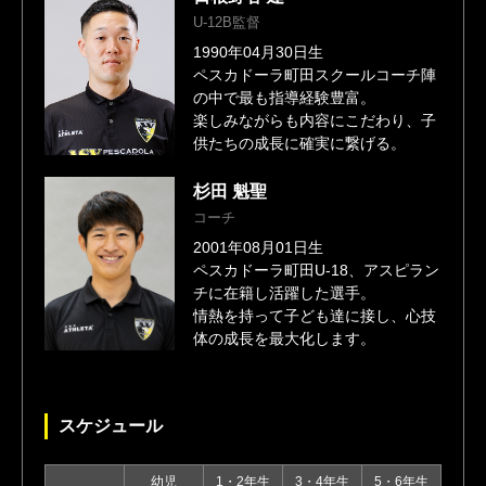
U-12B監督
1990年04月30日生
ペスカドーラ町田スクールコーチ陣
の中で最も指導経験豊富。
楽しみながらも内容にこだわり、子
供たちの成長に確実に繋げる。
杉田 魁聖
コーチ
2001年08月01日生
ペスカドーラ町田U-18、アスピラン
チに在籍し活躍した選手。
情熱を持って子ども達に接し、心技
体の成長を最大化します。
スケジュール
幼児
1・2年生
3・4年生
5・6年生