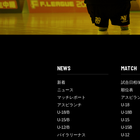
NEWS
MATCH
新着
試合日程/
ニュース
順位表
マッチレポート
アスピラ
アスピランチ
U-18
U-18/B
U-18B
U-15/B
U-15
U-12/B
U-15B
バイラリーナス
U-12