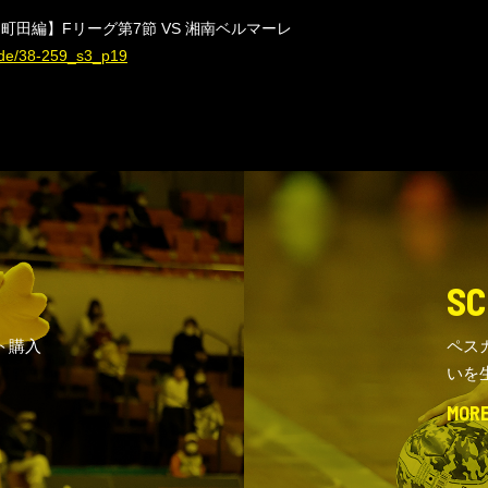
田編】Fリーグ第7節 VS 湘南ベルマーレ
sode/38-259_s3_p19
SC
ト購入
ペス
いを
MOR