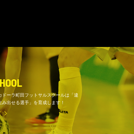
HOOL
カドーラ町田フットサルスクールは「違
生み出せる選手」を育成します！
E