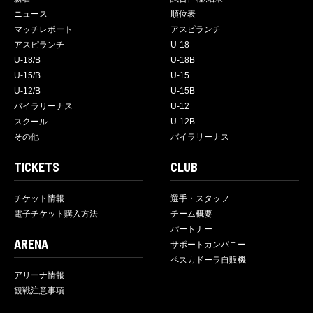
ニュース
順位表
マッチレポート
アスピランチ
アスピランチ
U-18
U-18/B
U-18B
U-15/B
U-15
U-12/B
U-15B
バイラリーナス
U-12
スクール
U-12B
その他
バイラリーナス
TICKETS
CLUB
チケット情報
選手・スタッフ
電子チケット購入方法
チーム概要
パートナー
ARENA
サポートカンパニー
ペスカドーラ自販機
アリーナ情報
観戦注意事項