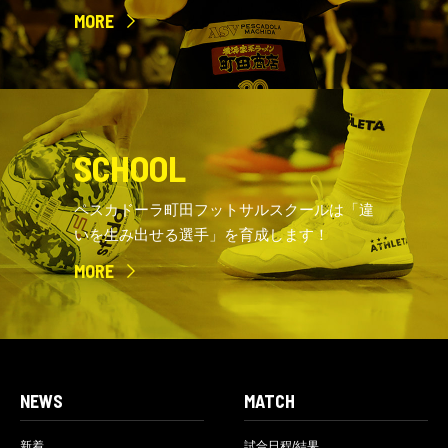
MORE
SCHOOL
ペスカドーラ町田フットサルスクールは「違
いを生み出せる選手」を育成します！
MORE
NEWS
MATCH
新着
試合日程/結果