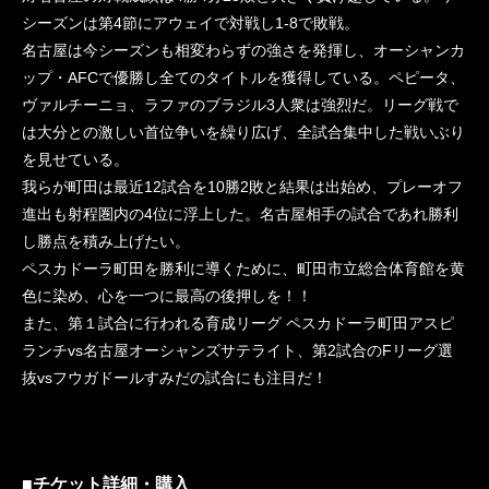
シーズンは第4節にアウェイで対戦し1-8で敗戦。
名古屋は今シーズンも相変わらずの強さを発揮し、オーシャンカ
ップ・AFCで優勝し全てのタイトルを獲得している。ペピータ、
ヴァルチーニョ、ラファのブラジル3人衆は強烈だ。リーグ戦で
は大分との激しい首位争いを繰り広げ、全試合集中した戦いぶり
を見せている。
我らが町田は最近12試合を10勝2敗と結果は出始め、プレーオフ
進出も射程圏内の4位に浮上した。名古屋相手の試合であれ勝利
し勝点を積み上げたい。
ペスカドーラ町田を勝利に導くために、町田市立総合体育館を黄
色に染め、心を一つに最高の後押しを！！
また、第１試合に行われる育成リーグ ペスカドーラ町田アスピ
ランチvs名古屋オーシャンズサテライト、第2試合のFリーグ選
抜vsフウガドールすみだの試合にも注目だ！
■チケット詳細・購入