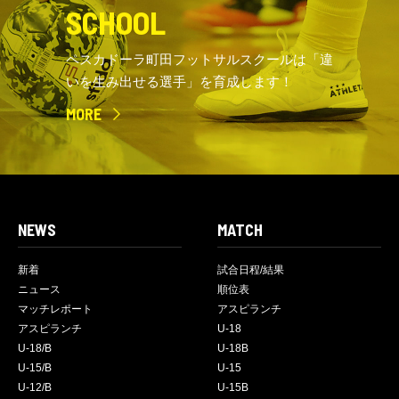
SCHOOL
ペスカドーラ町田フットサルスクールは「違
いを生み出せる選手」を育成します！
MORE
NEWS
MATCH
新着
試合日程/結果
ニュース
順位表
マッチレポート
アスピランチ
アスピランチ
U-18
U-18/B
U-18B
U-15/B
U-15
U-12/B
U-15B