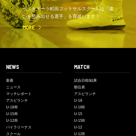
ペスカドーラ町田フットサルスクールは「違
いを生み出せる選手」を育成します！
MORE
NEWS
MATCH
新着
試合日程/結果
ニュース
順位表
マッチレポート
アスピランチ
アスピランチ
U-18
U-18/B
U-18B
U-15/B
U-15
U-12/B
U-15B
バイラリーナス
U-12
スクール
U-12B