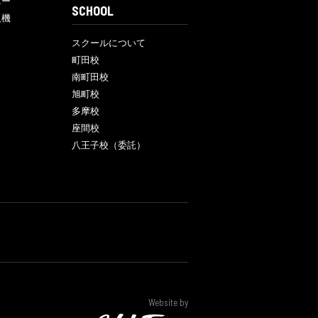
ニー
SCHOOL
販機
スクールについて
町田校
南町田校
旭町校
多摩校
座間校
八王子校（委託）
Website by