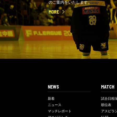
のご案内をいたします。
MORE
NEWS
MATCH
新着
試合日程/
ニュース
順位表
マッチレポート
アスピラ