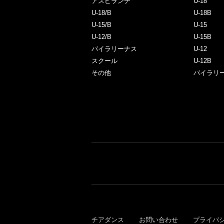
アスピランチ
U-18
U-18/B
U-18B
U-15/B
U-15
U-12/B
U-15B
バイラリーナス
U-12
スクール
U-12B
その他
バイラリ
チアダンス
お問い合わせ
プライバ