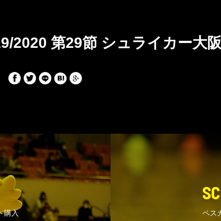
19/2020 第29節 シュライカー大
SC
ト購入
ペス