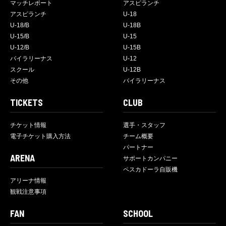
マッチレポート
アスピランチ
アスピランチ
U-18
U-18/B
U-18B
U-15/B
U-15
U-12/B
U-15B
バイラリーナス
U-12
スクール
U-12B
その他
バイラリーナス
TICKETS
CLUB
チケット情報
選手・スタッフ
電子チケット購入方法
チーム概要
パートナー
ARENA
サポートカンパニー
ペスカドーラ自販機
アリーナ情報
観戦注意事項
FAN
SCHOOL