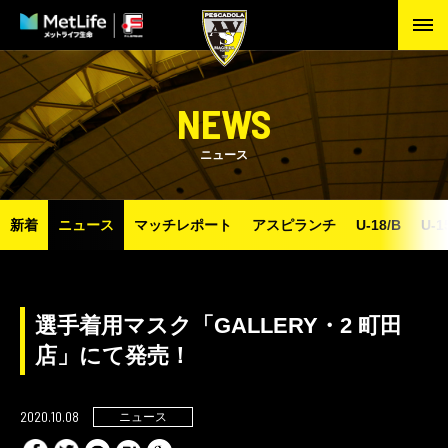
NEWS
ニュース
新着
ニュース
マッチレポート
アスピランチ
U-18/B
U-1
選手着用マスク「GALLERY・2 町田
店」にて発売！
2020.10.08
ニュース