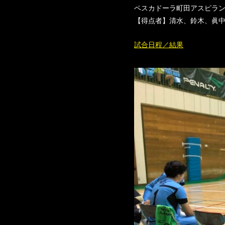
ペスカドーラ町田アスピランチ
【得点者】清水、鈴木、眞中
試合日程／結果