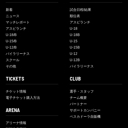
新着
試合日程/結果
ニュース
順位表
マッチレポート
アスピランチ
アスピランチ
U-18
U-18/B
U-18B
U-15/B
U-15
U-12/B
U-15B
バイラリーナス
U-12
スクール
U-12B
その他
バイラリーナス
TICKETS
CLUB
チケット情報
選手・スタッフ
電子チケット購入方法
チーム概要
パートナー
ARENA
サポートカンパニー
ペスカドーラ自販機
アリーナ情報