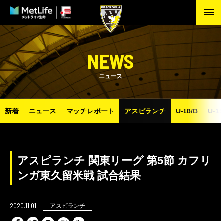
NEWS
ニュース
新着
ニュース
マッチレポート
アスピランチ
U-18/B
U-1
アスピランチ 関東リーグ 第5節 カフリ
ンガ東久留米戦 試合結果
2020.11.01
アスピランチ