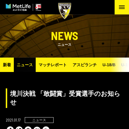
NEWS
ニュース
新着
ニュース
マッチレポート
アスピランチ
U-18/B
U-1
境川決戦 「敢闘賞」受賞選手のお知ら
せ
2021.01.17
ニュース