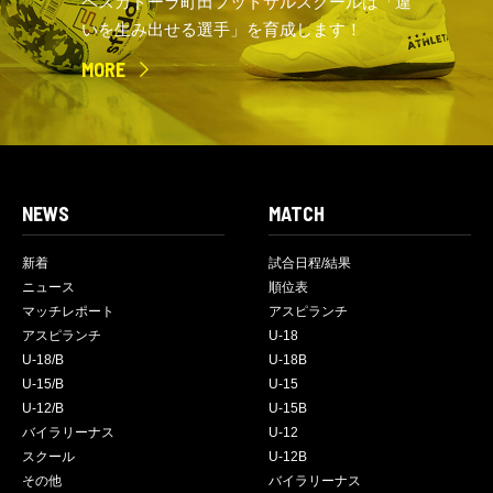
ペスカドーラ町田フットサルスクールは「違
いを生み出せる選手」を育成します！
MORE
NEWS
MATCH
新着
試合日程/結果
ニュース
順位表
マッチレポート
アスピランチ
アスピランチ
U-18
U-18/B
U-18B
U-15/B
U-15
U-12/B
U-15B
バイラリーナス
U-12
スクール
U-12B
その他
バイラリーナス