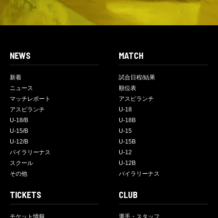
NEWS
MATCH
新着
試合日程/結果
ニュース
順位表
マッチレポート
アスピランチ
アスピランチ
U-18
U-18/B
U-18B
U-15/B
U-15
U-12/B
U-15B
バイラリーナス
U-12
スクール
U-12B
その他
バイラリーナス
TICKETS
CLUB
チケット情報
選手・スタッフ