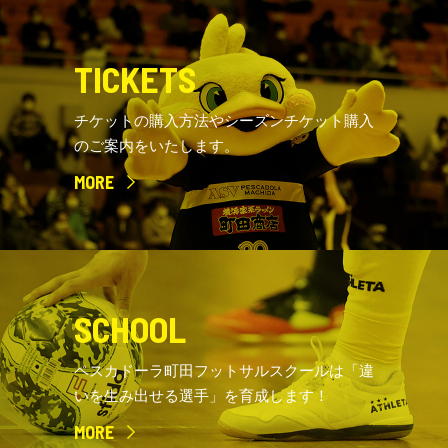
TICKETS
チケットの購入方法やシーズンチケット購入
のご案内をいたします。
MORE
SCHOOL
ペスカドーラ町田フットサルスクールは「違
いを生み出せる選手」を育成します！
MORE