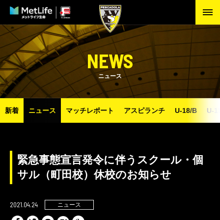
NEWS
ニュース
新着
ニュース
マッチレポート
アスピランチ
U-18/B
U-1
緊急事態宣言発令に伴うスクール・個
サル（町田校）休校のお知らせ
2021.04.24
ニュース