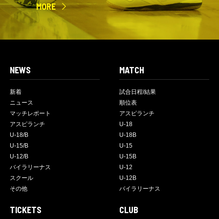
MORE
NEWS
MATCH
新着
試合日程/結果
ニュース
順位表
マッチレポート
アスピランチ
アスピランチ
U-18
U-18/B
U-18B
U-15/B
U-15
U-12/B
U-15B
バイラリーナス
U-12
スクール
U-12B
その他
バイラリーナス
TICKETS
CLUB