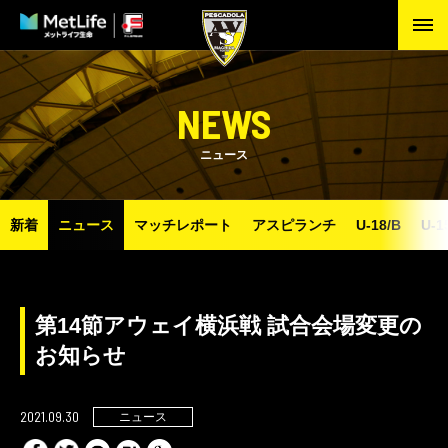
NEWS
ニュース
新着
ニュース
マッチレポート
アスピランチ
U-18/B
U-1
第14節アウェイ横浜戦 試合会場変更の
お知らせ
2021.09.30
ニュース