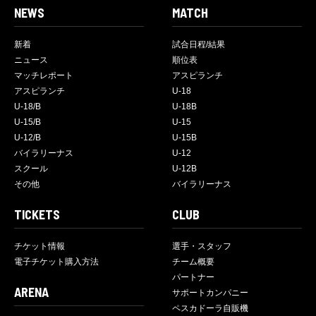
NEWS
MATCH
新着
試合日程/結果
ニュース
順位表
マッチレポート
アスピランチ
アスピランチ
U-18
U-18/B
U-18B
U-15/B
U-15
U-12/B
U-15B
バイラリーナス
U-12
スクール
U-12B
その他
バイラリーナス
TICKETS
CLUB
チケット情報
選手・スタッフ
電子チケット購入方法
チーム概要
パートナー
ARENA
サポートカンパニー
ペスカドーラ自販機