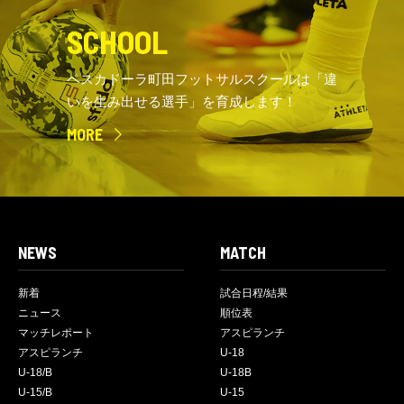
SCHOOL
ペスカドーラ町田フットサルスクールは「違
いを生み出せる選手」を育成します！
MORE
NEWS
MATCH
新着
試合日程/結果
ニュース
順位表
マッチレポート
アスピランチ
アスピランチ
U-18
U-18/B
U-18B
U-15/B
U-15