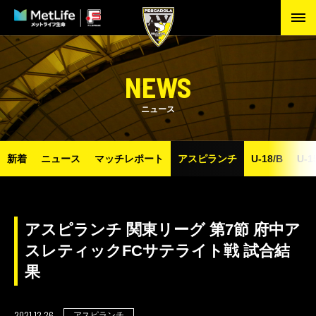
NEWS
ニュース
新着
ニュース
マッチレポート
アスピランチ
U-18/B
U-1
アスピランチ 関東リーグ 第7節 府中ア
スレティックFCサテライト戦 試合結
果
2021.12.26
アスピランチ