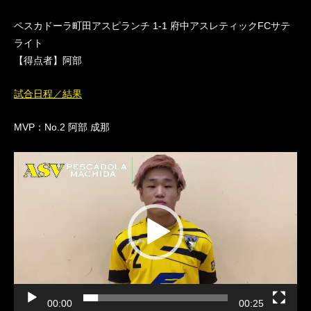
ペスカドーラ町田アスピランチ 1-1 府中アスレティックFCサテ
ライト
【得点者】阿部
試合日程／結果
MVP：No.2 阿部 成那
動
画
プ
レ
ー
ヤ
ー
00:00
00:25