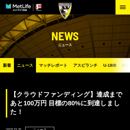
NEWS
ニュース
新着
ニュース
マッチレポート
アスピランチ
U-18/B
U-1
【クラウドファンディング】達成まで
あと100万円 目標の80%に到達しまし
た！
2021.12.31
ニュース