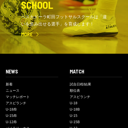
SCHOOL
ペスカドーラ町田フットサルスクールは「違
いを生み出せる選手」を育成します！
MORE
NEWS
MATCH
新着
試合日程/結果
ニュース
順位表
マッチレポート
アスピランチ
アスピランチ
U-18
U-18/B
U-18B
U-15/B
U-15
U-12/B
U-15B