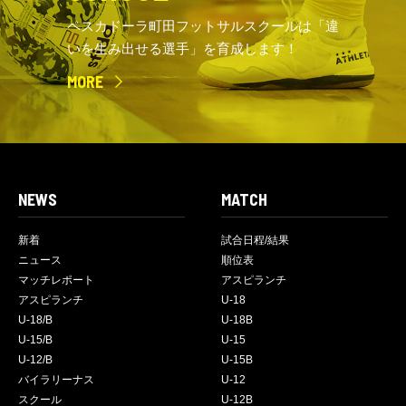
ペスカドーラ町田フットサルスクールは「違
いを生み出せる選手」を育成します！
MORE
NEWS
MATCH
新着
試合日程/結果
ニュース
順位表
マッチレポート
アスピランチ
アスピランチ
U-18
U-18/B
U-18B
U-15/B
U-15
U-12/B
U-15B
バイラリーナス
U-12
スクール
U-12B