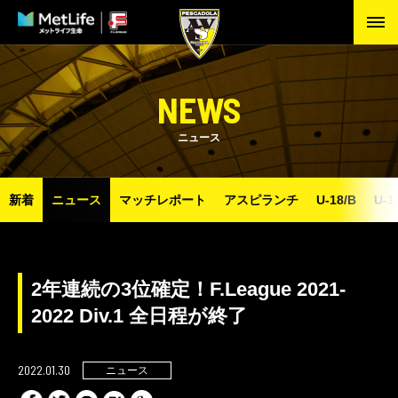
NEWS
ニュース
新着
ニュース
マッチレポート
アスピランチ
U-18/B
U-1
2年連続の3位確定！F.League 2021-
2022 Div.1 全日程が終了
2022.01.30
ニュース