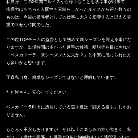
私自身、この3年間でルイスから様々なことを学ぶ事が出来て、
指導力はもちろん人間性も素晴らしかったルイスから得た数々の
ものは、今後の指導者としての仕事に大きく影響すると思える貴
重で幸せな時間でした。
この度TOPチームの監督として初めて新シーズンを迎える事にな
りますが、出場時間の多かった選手の移籍、離脱等を目にされて
『ペスカドーラ…来シーズン大丈夫か？』と不安に感じられた方
も多いかと思います。
正直私自身、簡単なシーズンではないと理解しています。
ただ皆さん、安心してください。
ペスカドーラ町田に所属している選手達は『闘える選手』しかお
りません。
もちろん不安もありますが、それ以上に楽しみの方が大きく、私
がユース世代で指導した選手が9名と約半数もいて感慨深いもの