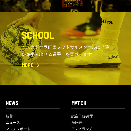
SCHOOL
ペスカドーラ町田フットサルスクールは「違
いを生み出せる選手」を育成します！
MORE
NEWS
MATCH
新着
試合日程/結果
ニュース
順位表
マッチレポート
アスピランチ