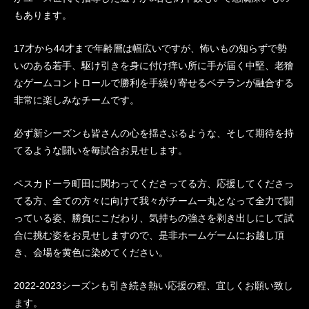
もあります。
17才から44才まで年齢層は幅広いですが、怖いもの知らずで勢
いのある若手、駆け引きを身に付け痒い所に手が届く中堅、老獪
なゲームコントロールで勝利を手繰り寄せるベテランが融合する
非常に楽しみなチームです。
必ず新シーズンも皆さんの心を揺さぶるような、そして期待を持
てるような闘いを毎試合お見せします。
ペスカドーラ町田に関わってくださってる方、応援してくださっ
てる方、全ての方々に向けて我々がチーム一丸となって全力で闘
っている姿、勝負にこだわり、気持ちの強さを剥き出しにして試
合に挑む姿をお見せしますので、是非ホームゲームにお越し頂
き、会場を黄色に染めてください。
2022-2023シーズンも引き続き熱い応援の程、宜しくお願い致し
ます。