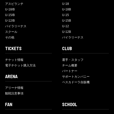
アスピランチ
U-18
U-18/B
U-18B
U-15/B
U-15
U-12/B
U-15B
バイラリーナス
U-12
スクール
U-12B
その他
バイラリーナス
TICKETS
CLUB
チケット情報
選手・スタッフ
電子チケット購入方法
チーム概要
パートナー
ARENA
サポートカンパニー
ペスカドーラ自販機
アリーナ情報
観戦注意事項
FAN
SCHOOL