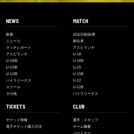
NEWS
MATCH
新着
試合日程/結果
ニュース
順位表
マッチレポート
アスピランチ
アスピランチ
U-18
U-18/B
U-18B
U-15/B
U-15
U-12/B
U-15B
バイラリーナス
U-12
スクール
U-12B
その他
バイラリーナス
TICKETS
CLUB
チケット情報
選手・スタッフ
電子チケット購入方法
チーム概要
パートナー