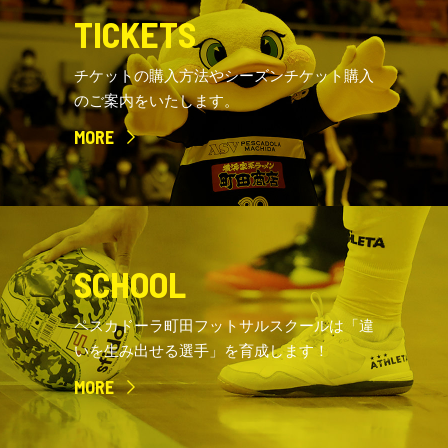
TICKETS
チケットの購入方法やシーズンチケット購入
のご案内をいたします。
MORE
SCHOOL
ペスカドーラ町田フットサルスクールは「違
いを生み出せる選手」を育成します！
MORE