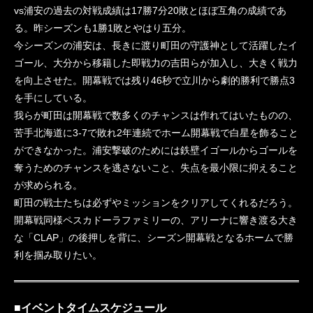
vs浦安の過去の対戦成績は17勝7分20敗とほぼ互角の成績であ
る。昨シーズンも1勝1敗とやはり五分。
今シーズンの浦安は、長きに渡り町田の守護神として活躍したイ
ゴール、大分から移籍した即戦力の吉田らが加入し、大きく戦力
を向上させた。開幕戦では残り46秒で立川から劇的勝利で勝点3
を手にしている。
我らが町田は開幕戦で数多くのチャンスは作れてはいたものの、
苦手北海道に3-7で敗れ2年連続でホーム開幕戦で白星を飾ること
ができなかった。浦安撃破のためには鉄壁イゴールからゴールを
奪うためのチャンスを逃さないこと、失点を最小限に抑えること
が求められる。
町田の戦士たちは必ずやミッションをクリアしてくれるだろう。
開幕戦同様ペスカドーラファミリーの、アリーナに響き渡る大き
な「CLAP」の後押しを背に、シーズン開幕戦となるホームで勝
利を掴み取りたい。
■イベントタイムスケジュール