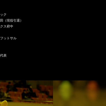
ィック
ラ町田（現役引退）
ックス府中
ディフットサル
本代表