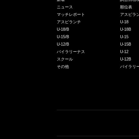
ニュース
順位表
マッチレポート
アスピラ
アスピランチ
U-18
U-18/B
U-18B
U-15/B
U-15
U-12/B
U-15B
バイラリーナス
U-12
スクール
U-12B
その他
バイラリ