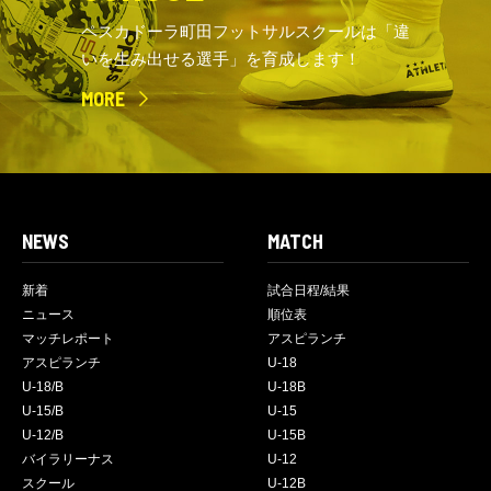
ペスカドーラ町田フットサルスクールは「違
いを生み出せる選手」を育成します！
MORE
NEWS
MATCH
新着
試合日程/結果
ニュース
順位表
マッチレポート
アスピランチ
アスピランチ
U-18
U-18/B
U-18B
U-15/B
U-15
U-12/B
U-15B
バイラリーナス
U-12
スクール
U-12B