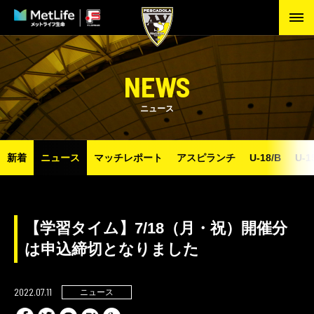
NEWS
ニュース
新着
ニュース
マッチレポート
アスピランチ
U-18/B
U-1
【学習タイム】7/18（月・祝）開催分
は申込締切となりました
2022.07.11
ニュース