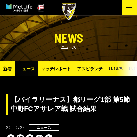
NEWS
ニュース
新着
ニュース
マッチレポート
アスピランチ
U-18/B
U-1
【バイラリーナス】都リーグ1部 第5節
中野FCアサレア戦 試合結果
2022.07.23
ニュース