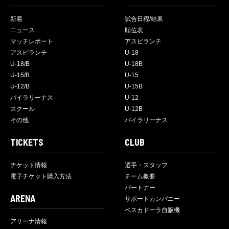
新着
試合日程/結果
ニュース
順位表
マッチレポート
アスピランチ
アスピランチ
U-18
U-18/B
U-18B
U-15/B
U-15
U-12/B
U-15B
バイラリーナス
U-12
スクール
U-12B
その他
バイラリーナス
TICKETS
CLUB
チケット情報
選手・スタッフ
電子チケット購入方法
チーム概要
パートナー
ARENA
サポートカンパニー
ペスカドーラ自販機
アリーナ情報