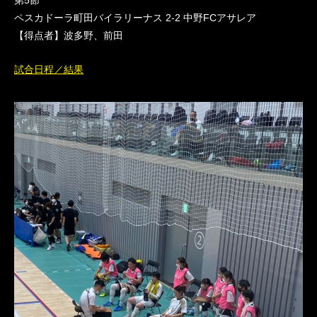
第5節
ペスカドーラ町田バイラリーナス 2-2 中野FCアサレア
【得点者】波多野、前田
試合日程／結果