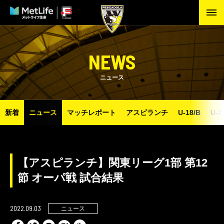
NEWS
ニュース
新着
ニュース
マッチレポート
アスピランチ
U-18/B
U-1
【アスピランチ】関東リーグ1部 第12
節 オーパ戦 試合結果
2022.09.03
ニュース