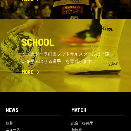
SCHOOL
ペスカドーラ町田フットサルスクールは「違
いを生み出せる選手」を育成します！
MORE
NEWS
MATCH
新着
試合日程/結果
ニュース
順位表