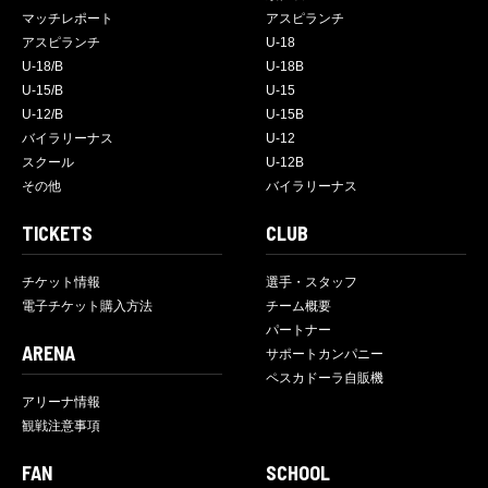
マッチレポート
アスピランチ
アスピランチ
U-18
U-18/B
U-18B
U-15/B
U-15
U-12/B
U-15B
バイラリーナス
U-12
スクール
U-12B
その他
バイラリーナス
TICKETS
CLUB
チケット情報
選手・スタッフ
電子チケット購入方法
チーム概要
パートナー
ARENA
サポートカンパニー
ペスカドーラ自販機
アリーナ情報
観戦注意事項
FAN
SCHOOL