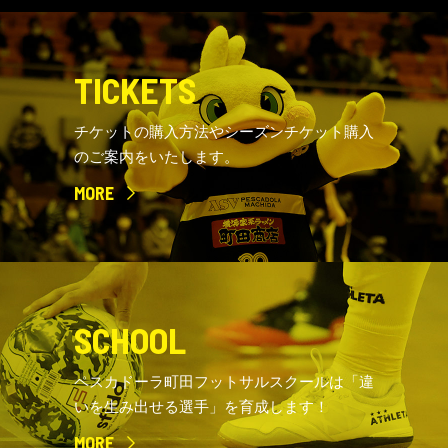
TICKETS
チケットの購入方法やシーズンチケット購入
のご案内をいたします。
MORE
SCHOOL
ペスカドーラ町田フットサルスクールは「違
いを生み出せる選手」を育成します！
MORE