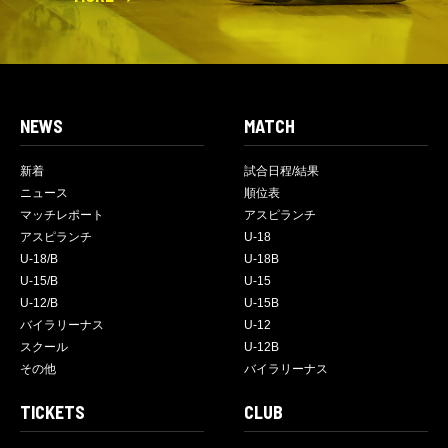
NEWS
MATCH
新着
試合日程/結果
ニュース
順位表
マッチレポート
アスピランチ
アスピランチ
U-18
U-18/B
U-18B
U-15/B
U-15
U-12/B
U-15B
バイラリーナス
U-12
スクール
U-12B
その他
バイラリーナス
TICKETS
CLUB