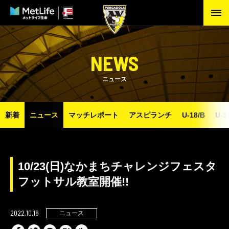
NEWS
ニュース
新着
ニュース
マッチレポート
アスピランチ
U-18/B
U-1
10/23(日)なかまちチャレンジフェスタ
フットサル教室開催!!
2022.10.18
ニュース