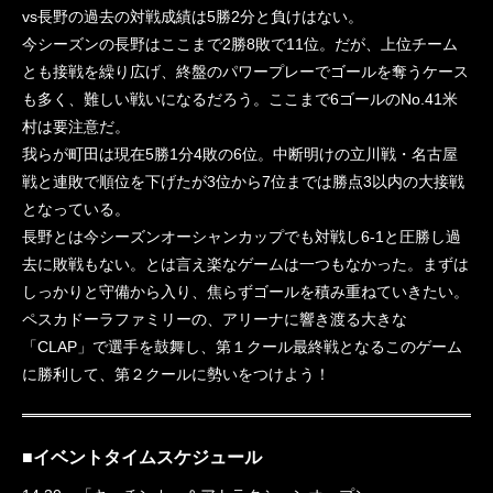
vs長野の過去の対戦成績は5勝2分と負けはない。
今シーズンの長野はここまで2勝8敗で11位。だが、上位チーム
とも接戦を繰り広げ、終盤のパワープレーでゴールを奪うケース
も多く、難しい戦いになるだろう。ここまで6ゴールのNo.41米
村は要注意だ。
我らが町田は現在5勝1分4敗の6位。中断明けの立川戦・名古屋
戦と連敗で順位を下げたが3位から7位までは勝点3以内の大接戦
となっている。
長野とは今シーズンオーシャンカップでも対戦し6-1と圧勝し過
去に敗戦もない。とは言え楽なゲームは一つもなかった。まずは
しっかりと守備から入り、焦らずゴールを積み重ねていきたい。
ペスカドーラファミリーの、アリーナに響き渡る大きな
「CLAP」で選手を鼓舞し、第１クール最終戦となるこのゲーム
に勝利して、第２クールに勢いをつけよう！
■イベントタイムスケジュール