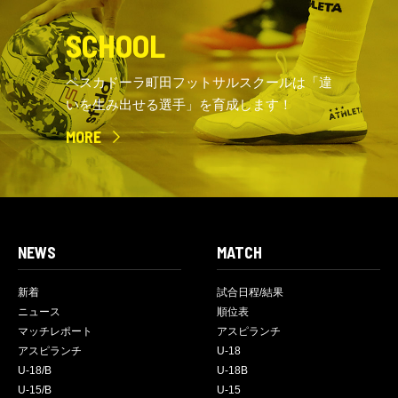
SCHOOL
ペスカドーラ町田フットサルスクールは「違
いを生み出せる選手」を育成します！
MORE
NEWS
MATCH
新着
試合日程/結果
ニュース
順位表
マッチレポート
アスピランチ
アスピランチ
U-18
U-18/B
U-18B
U-15/B
U-15