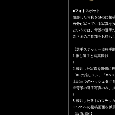
■フォトスポット
撮影した写真をSNSに投
自分が写っている写真を
という方は、背景の選手
皆さまのご参加をお待ち
【選手ステッカー獲得手
1.推し選手と写真撮影
↓
2.撮影した写真をSNSに
「#Fの推しメン」「#ペ
上記三つのハッシュタグ
※背景の選手写真のみ、
↓
3.撮影した選手のステッカ
※SNSへの投稿画面を係
【設置場所】