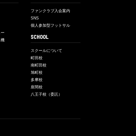
ファンクラブ入会案内
SNS
個人参加型フットサル
ニー
SCHOOL
販機
スクールについて
町田校
南町田校
旭町校
多摩校
座間校
八王子校（委託）