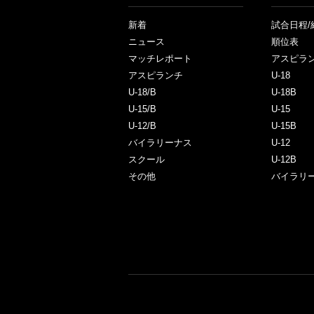
新着
試合日程/
ニュース
順位表
マッチレポート
アスピラ
アスピランチ
U-18
U-18/B
U-18B
U-15/B
U-15
U-12/B
U-15B
バイラリーナス
U-12
スクール
U-12B
その他
バイラリ