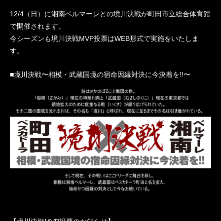
12/4（日）に湘南ベルマーレとの境川決戦が町田市立総合体育館
で開催されます。
今シーズンも境川決戦MVP投票はWEB形式で実施をいたしま
す。
■境川決戦〜相模・武蔵国境の宿命因縁対決に今決着を!!〜