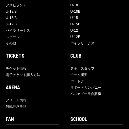
アスピランチ
U-18
U-18/B
U-18B
U-15/B
U-15
U-12/B
U-15B
バイラリーナス
U-12
スクール
U-12B
その他
バイラリーナス
TICKETS
CLUB
チケット情報
選手・スタッフ
電子チケット購入方法
チーム概要
パートナー
ARENA
サポートカンパニー
ペスカドーラ自販機
アリーナ情報
観戦注意事項
FAN
SCHOOL