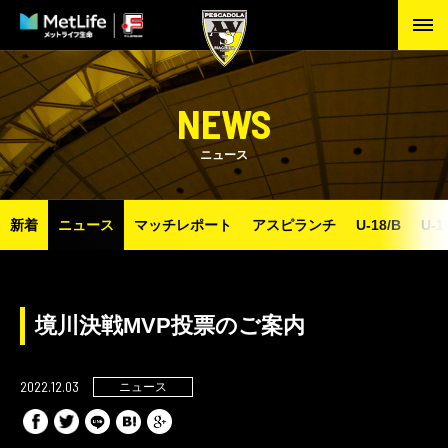
NEWS
ニュース
新着
ニュース
マッチレポート
アスピランチ
U-18/B
U-1
境川決戦MVP投票のご案内
2022.12.03
ニュース