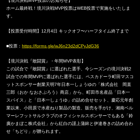
【境川決戦MVP投票のお知らせ】
ホーム最終戦！境川決戦MVP投票はWEB投票で実施をいたしま
す。
【投票受付時間】12月4日 キックオフ〜ハーフタイム終了まで
■投票：
https://forms.gle/wJ6n23d2dCPyJdG36
【境川決戦『敢闘賞』・年間MVP表彰】
この試合で『敢闘賞』に選ばれた選手、今シーズンの境川決戦2
試合での年間MVPに選ばれた選手には、ペスカドーラ町田マスコ
ットスポンサー創業天明7年日本一しょうゆの「株式会社 岡直
三郎（おか なおさぶろう）商店」から、町田市名産品「日本一
スパイス」と「日本一しょうゆ」の詰め合せセット、慶応元年創
業以来、小田原で水産ねり製品の製造、販売を手がけ、湘南ベル
マーレフットサルクラブのオフィシャルスポンサーでもある「鈴
廣かまぼこ株式会社」から紅白の謹上蒲鉾と伊達巻きの詰め合わ
せ「ちどり」が贈られます。