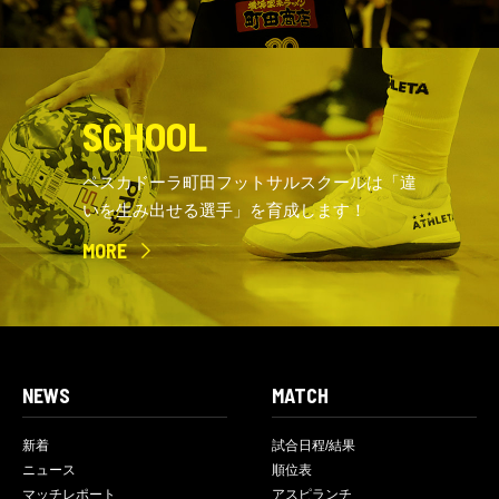
SCHOOL
ペスカドーラ町田フットサルスクールは「違
いを生み出せる選手」を育成します！
MORE
NEWS
MATCH
新着
試合日程/結果
ニュース
順位表
マッチレポート
アスピランチ