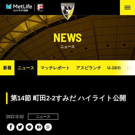
NEWS
ニュース
新着
ニュース
マッチレポート
アスピランチ
U-18/B
U-1
第14節 町田2-2すみだ ハイライト公開
2022.12.02
ニュース