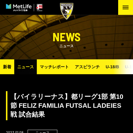
NEWS
ニュース
新着
ニュース
マッチレポート
アスピランチ
U-18/B
U-1
【バイラリーナス】都リーグ1部 第10
節 FELIZ FAMILIA FUTSAL LADEIES
戦 試合結果
2023.01.08
ニュース