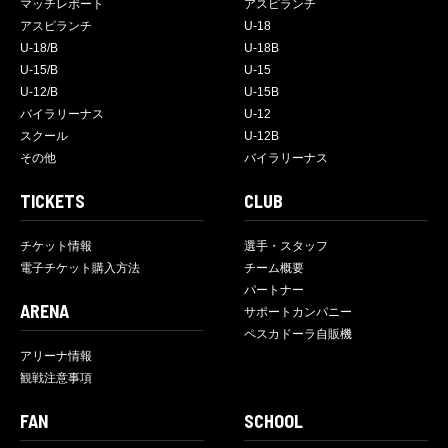
マッチレポート
アスピランチ
アスピランチ
U-18
U-18/B
U-18B
U-15/B
U-15
U-12/B
U-15B
バイラリーナス
U-12
スクール
U-12B
その他
バイラリーナス
TICKETS
CLUB
チケット情報
選手・スタッフ
電子チケット購入方法
チーム概要
パートナー
ARENA
サポートカンパニー
ペスカドーラ自販機
アリーナ情報
観戦注意事項
FAN
SCHOOL