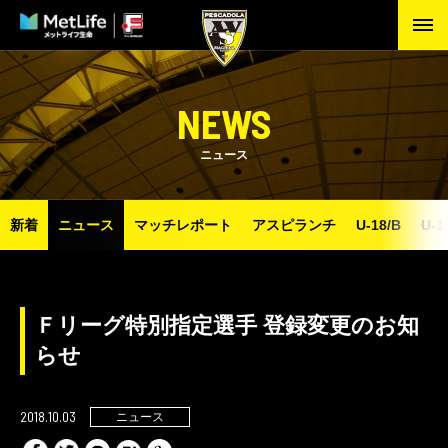
NEWS
ニュース
新着
ニュース
マッチレポート
アスピランチ
U-18/B
U-1
Ｆリーグ特別指定選手 登録変更のお知
らせ
2018.10.03
ニュース