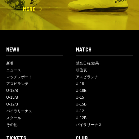
MORE
NEWS
MATCH
新着
試合日程/結果
ニュース
順位表
マッチレポート
アスピランチ
アスピランチ
U-18
U-18/B
U-18B
U-15/B
U-15
U-12/B
U-15B
バイラリーナス
U-12
スクール
U-12B
その他
バイラリーナス
TICKETS
CLUB