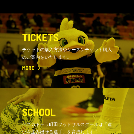
TICKETS
チケットの購入方法やシーズンチケット購入
のご案内をいたします。
MORE
SCHOOL
ペスカドーラ町田フットサルスクールは「違
いを生み出せる選手」を育成します！