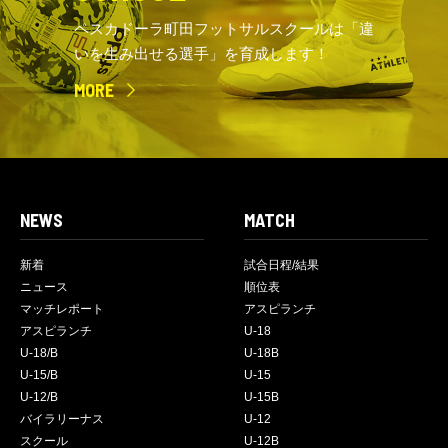
ペスカドーラ町田フットサルスクールは「違
いを生み出せる選手」を育成します！
MORE
NEWS
MATCH
新着
試合日程/結果
ニュース
順位表
マッチレポート
アスピランチ
アスピランチ
U-18
U-18/B
U-18B
U-15/B
U-15
U-12/B
U-15B
バイラリーナス
U-12
スクール
U-12B