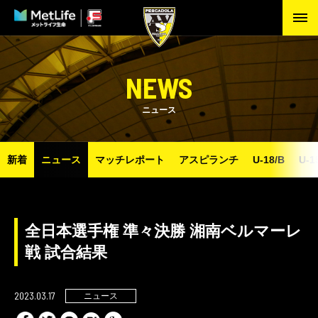
NEWS
ニュース
新着
ニュース
マッチレポート
アスピランチ
U-18/B
U-1
全日本選手権 準々決勝 湘南ベルマーレ
戦 試合結果
2023.03.17
ニュース