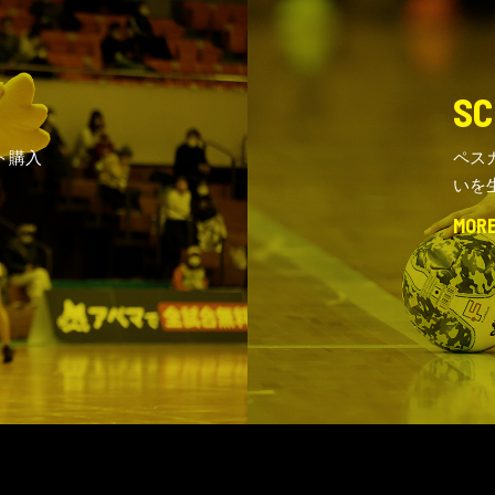
SC
ト購入
ペス
いを
MOR