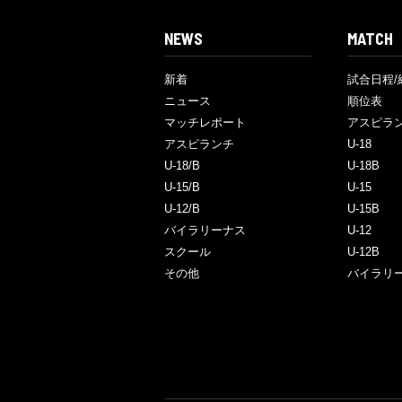
NEWS
MATCH
新着
試合日程/
ニュース
順位表
マッチレポート
アスピラ
アスピランチ
U-18
U-18/B
U-18B
U-15/B
U-15
U-12/B
U-15B
バイラリーナス
U-12
スクール
U-12B
その他
バイラリ