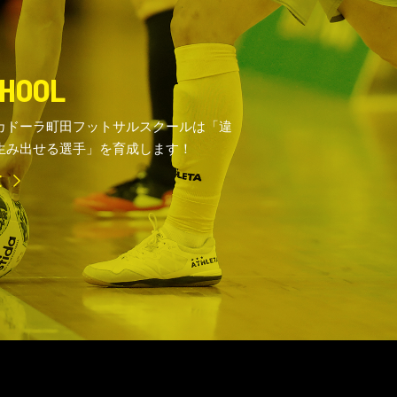
HOOL
カドーラ町田フットサルスクールは「違
生み出せる選手」を育成します！
E