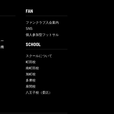
FAN
ファンクラブ入会案内
SNS
個人参加型フットサル
ニー
SCHOOL
販機
スクールについて
町田校
南町田校
旭町校
多摩校
座間校
八王子校（委託）