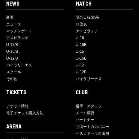
NEWS
MATCH
新着
試合日程/結果
ニュース
順位表
マッチレポート
アスピランチ
アスピランチ
U-18
U-18/B
U-18B
U-15/B
U-15
U-12/B
U-15B
バイラリーナス
U-12
スクール
U-12B
その他
バイラリーナス
TICKETS
CLUB
チケット情報
選手・スタッフ
電子チケット購入方法
チーム概要
パートナー
ARENA
サポートカンパニー
ペスカドーラ自販機