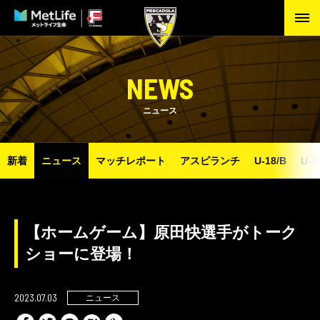
NEWS
ニュース
新着
ニュース
マッチレポート
アスピランチ
U-18/B
U-1
【ホームゲーム】原田快選手がトーク
ショーに登場！
2023.07.03
ニュース