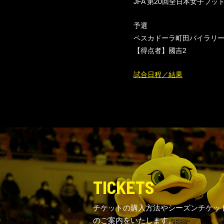
JFA 第20回全日本女子フ
予選
ペスカドーラ町田バイラリーナス 
【得点者】國吉2
試合日程／結果
TICKETS
チケットの購入方法やシーズンチケッ
のご案内をいたします。