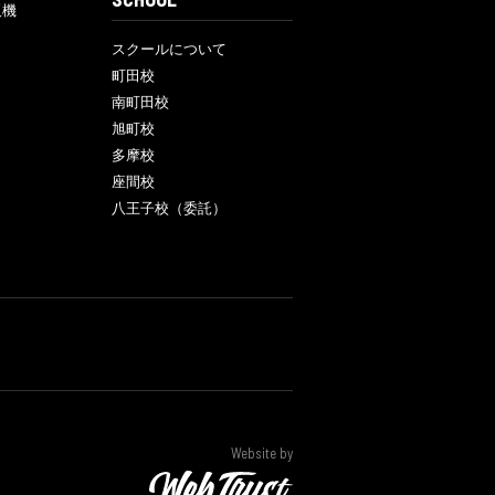
販機
スクールについて
町田校
南町田校
旭町校
多摩校
座間校
八王子校（委託）
Website by