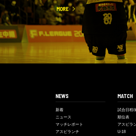
MORE
NEWS
MATCH
新着
試合日程/
ニュース
順位表
マッチレポート
アスピラ
アスピランチ
U-18