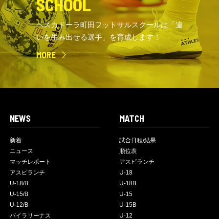
SCHOOL
ペスカドーラ町田フットサルスクールは「違
いを生み出せる選手」を育成します！
MORE
NEWS
MATCH
新着
試合日程/結果
ニュース
順位表
マッチレポート
アスピランチ
アスピランチ
U-18
U-18/B
U-18B
U-15/B
U-15
U-12/B
U-15B
バイラリーナス
U-12