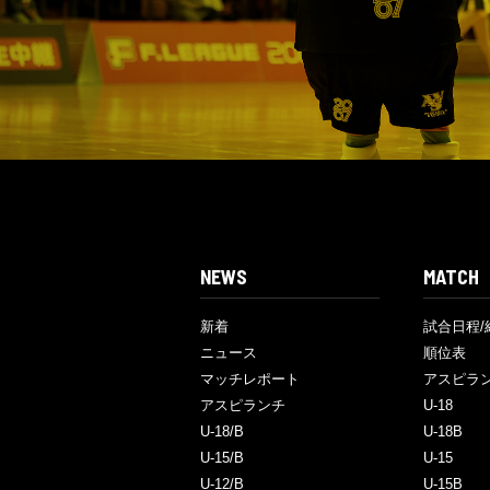
NEWS
MATCH
新着
試合日程/
ニュース
順位表
マッチレポート
アスピラ
アスピランチ
U-18
U-18/B
U-18B
U-15/B
U-15
U-12/B
U-15B