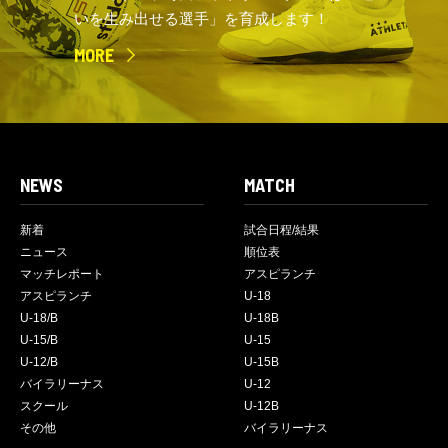
いを生み出せる選手」を育成します！
MORE
NEWS
MATCH
新着
試合日程/結果
ニュース
順位表
マッチレポート
アスピランチ
アスピランチ
U-18
U-18/B
U-18B
U-15/B
U-15
U-12/B
U-15B
バイラリーナス
U-12
スクール
U-12B
その他
バイラリーナス