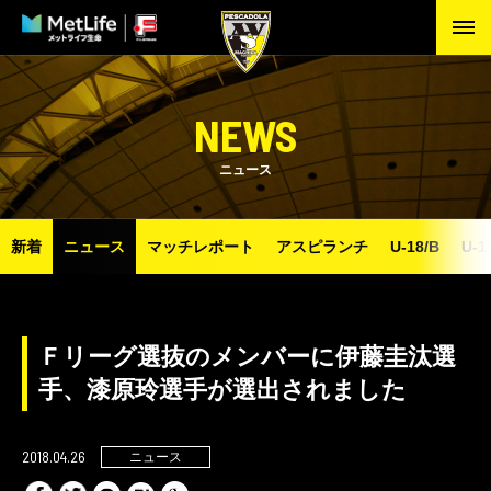
NEWS
ニュース
新着
ニュース
マッチレポート
アスピランチ
U-18/B
U-1
Ｆリーグ選抜のメンバーに伊藤圭汰選
手、漆原玲選手が選出されました
2018.04.26
ニュース