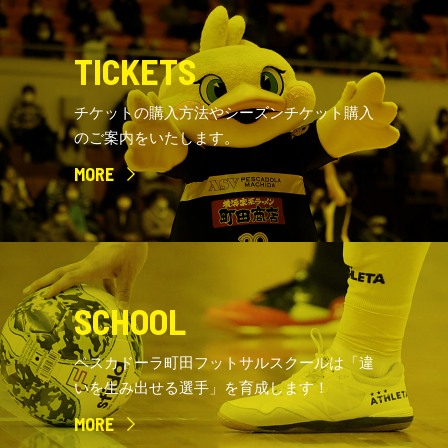
TICKETS
チケットの購入方法やシーズンチケット購入
のご案内をいたします。
MORE
SCHOOL
ペスカドーラ町田フットサルスクールは「違
いを生み出せる選手」を育成します！
MORE