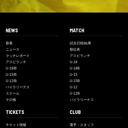
NEWS
MATCH
新着
試合日程/結果
ニュース
順位表
マッチレポート
アスピランチ
アスピランチ
U-18
U-18/B
U-18B
U-15/B
U-15
U-12/B
U-15B
バイラリーナス
U-12
スクール
U-12B
その他
バイラリーナス
TICKETS
CLUB
チケット情報
選手・スタッフ