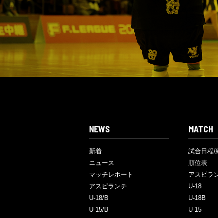
NEWS
MATCH
新着
試合日程/
ニュース
順位表
マッチレポート
アスピラ
アスピランチ
U-18
U-18/B
U-18B
U-15/B
U-15