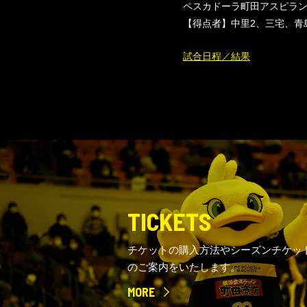
ペスカドーラ町田アスピランチ
【得点者】中里2、三宅、青
試合日程／結果
TICKETS
チケットの購入方法やシーズンチケッ
のご案内をいたします。
MORE