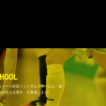
HOOL
カドーラ町田フットサルスクールは「違
生み出せる選手」を育成します！
E