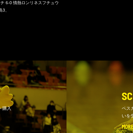
 6-0 情熱ロンリネスフチュウ
島3、
SC
ト購入
ペス
いを
MOR