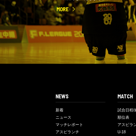
MORE
NEWS
MATCH
新着
試合日程/
ニュース
順位表
マッチレポート
アスピラ
アスピランチ
U-18