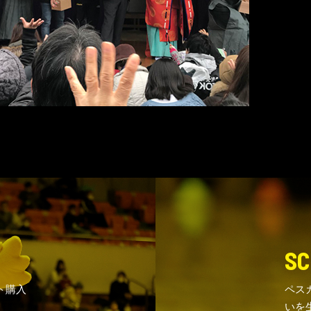
SC
ト購入
ペス
いを