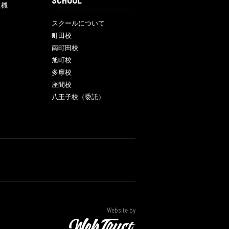
SCHOOL
販機
スクールについて
町田校
南町田校
旭町校
多摩校
座間校
八王子校（委託）
Website by