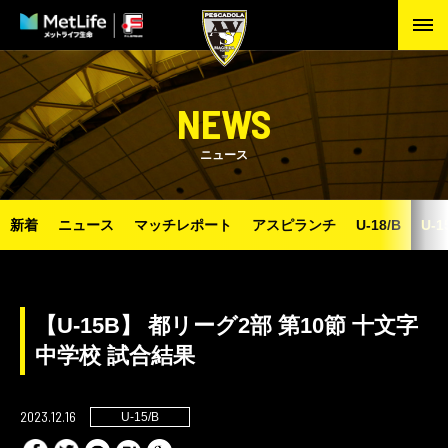
NEWS
ニュース
新着
ニュース
マッチレポート
アスピランチ
U-18/B
U-1
【U-15B】 都リーグ2部 第10節 十文字
中学校 試合結果
2023.12.16
U-15/B