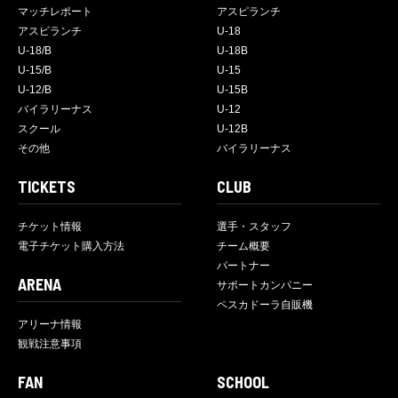
マッチレポート
アスピランチ
アスピランチ
U-18
U-18/B
U-18B
U-15/B
U-15
U-12/B
U-15B
バイラリーナス
U-12
スクール
U-12B
その他
バイラリーナス
TICKETS
CLUB
チケット情報
選手・スタッフ
電子チケット購入方法
チーム概要
パートナー
ARENA
サポートカンパニー
ペスカドーラ自販機
アリーナ情報
観戦注意事項
FAN
SCHOOL