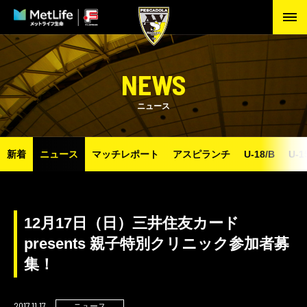
NEWS
ニュース
新着
ニュース
マッチレポート
アスピランチ
U-18/B
U-1
12月17日（日）三井住友カード
presents 親子特別クリニック参加者募
集！
2017.11.17
ニュース