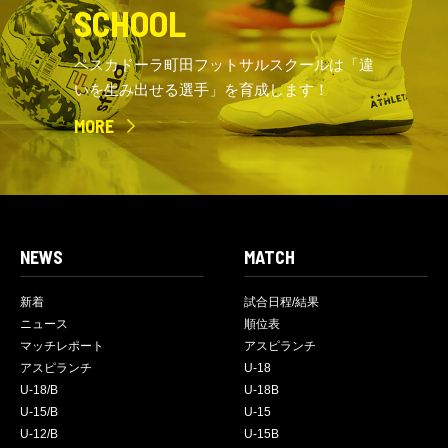
SCHOOL
ペスカドーラ町田フットサルスクールは「違
いを生み出せる選手」を育成します！
MORE
NEWS
MATCH
新着
試合日程/結果
ニュース
順位表
マッチレポート
アスピランチ
アスピランチ
U-18
U-18/B
U-18B
U-15/B
U-15
U-12/B
U-15B