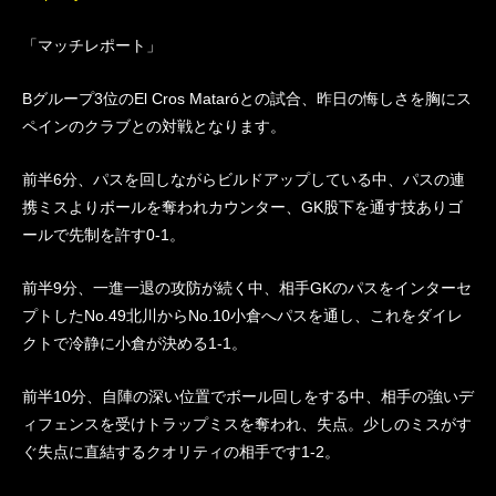
「マッチレポート」
Bグループ3位のEl Cros Mataróとの試合、昨日の悔しさを胸にス
ペインのクラブとの対戦となります。
前半6分、パスを回しながらビルドアップしている中、パスの連
携ミスよりボールを奪われカウンター、GK股下を通す技ありゴ
ールで先制を許す0-1。
前半9分、一進一退の攻防が続く中、相手GKのパスをインターセ
プトしたNo.49北川からNo.10小倉へパスを通し、これをダイレ
クトで冷静に小倉が決める1-1。
前半10分、自陣の深い位置でボール回しをする中、相手の強いデ
ィフェンスを受けトラップミスを奪われ、失点。少しのミスがす
ぐ失点に直結するクオリティの相手です1-2。