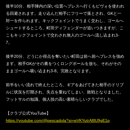
後半10分、相手陣内の深い位置へプレスへ行くもピヴォを使われ
る回避されます。走り込んだ相手にフリーで落とされ、GKと一
対一を作られます。キックフェイントでうまく交わし、ゴールへ
シュートするところ、町田ディフェンダーが追いつきますが、こ
こもキックフェイントで交わされ無人のゴールへ流し込まれ3-
7。
後半20分、どうにか得点を奪いたい町田は前へ前へプレスを強め
ます。相手GKがその裏をつくロングボールを放ち、それがその
ままゴールへ吸い込まれ3-8。完敗となります。
前半をいい流れで終えたところ、ギアをあげてきた相手のドリブ
ルに状況を打開され、失点を重ねてしまい、敗戦となりました。
フットサルの知識、個人技の高い素晴らしいクラブでした。
【クラブ公式YouTube】
https://youtube.com/@pescadola?si=wVKYutrA8lU9gE1p