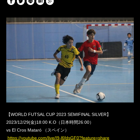
【WORLD FUTSAL CUP 2023 SEMIFINAL SILVER】
2023/12/29(金)18:00 K.O（日本時間26:00）
vs El Cros Mataró （スペイン）
https://youtube.com/live/I9-l6fdsGF0?feature=share