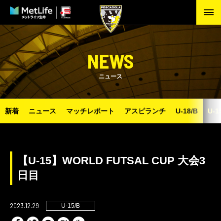
NEWS
ニュース
新着
ニュース
マッチレポート
アスピランチ
U-18/B
U-1
【U-15】WORLD FUTSAL CUP 大会3
日目
2023.12.29
U-15/B