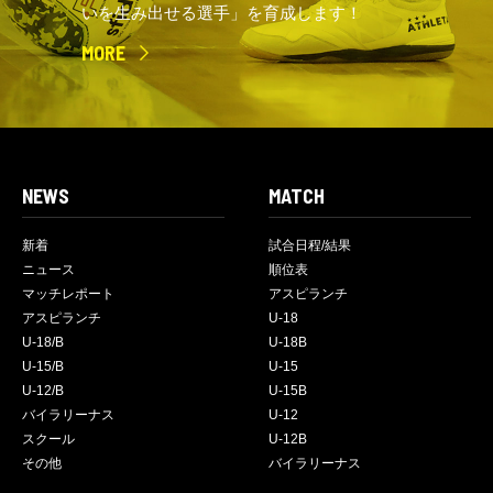
いを生み出せる選手」を育成します！
MORE
NEWS
MATCH
新着
試合日程/結果
ニュース
順位表
マッチレポート
アスピランチ
アスピランチ
U-18
U-18/B
U-18B
U-15/B
U-15
U-12/B
U-15B
バイラリーナス
U-12
スクール
U-12B
その他
バイラリーナス