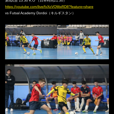
第5試合 13:30 K.O （日本時間21:30）
https://youtube.com/live/fxXoVQMpRD8?feature=share
vs Futsal Academy Dordoi（キルギスタン）