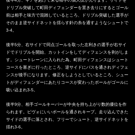
後半4分、ギアをあげて来る相手の個人技が光ります。サイドを
ドリブル突破して町田ディフェンダーを置き去りにするとゴール
前は相手と味方で混雑しているところ、ドリブル突破した選手が
そのまま逆サイドネットを揺らす針の糸を通すようなシュートで
3-4。
後半5分、右サイドで同点ゴールを取った左利きの選手が右サイ
ドでドリブルを開始、カットインをしてディフェンスを剥がしま
す。シュートレーンに入られた為、町田ディフェンスはシュート
コースを塞ぎに行ったところ、逆サイドにパスを通されディフェ
ンスが後手になります。修正をしようとしているところ、シュー
トがディフェンダーにあたりコースが変わったボールがゴールに
吸い込まれ3-5。
後半9分、相手ゴールキーパーが中央を持ち上がり数的優位を作
られます。ピヴォにいいボールを通されキープ。走り込んできた
サイドの選手に落とされ、フリーでシュート、逆サイドネットを
揺れ3-6。