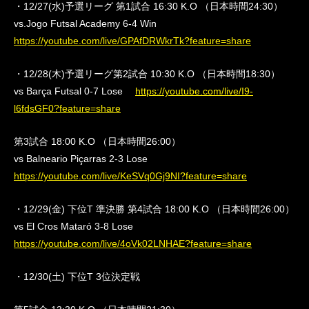
・12/27(水)予選リーグ 第1試合 16:30 K.O （日本時間24:30）
vs.Jogo Futsal Academy 6-4 Win
https://youtube.com/live/GPAfDRWkrTk?feature=share
・12/28(木)予選リーグ第2試合 10:30 K.O （日本時間18:30）
vs Barça Futsal 0-7 Lose
https://youtube.com/live/I9-
l6fdsGF0?feature=share
第3試合 18:00 K.O （日本時間26:00）
vs Balneario Piçarras 2-3 Lose
https://youtube.com/live/KeSVq0Gj9NI?feature=share
・12/29(金) 下位T 準決勝 第4試合 18:00 K.O （日本時間26:00）
vs El Cros Mataró 3-8 Lose
https://youtube.com/live/4oVk02LNHAE?feature=share
・12/30(土) 下位T 3位決定戦