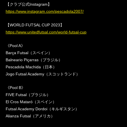
【クラブ公式Instagram】
https://www.instagram.com/pescadola2007/
【WORLD FUTSAL CUP 2023】
https://www.unitedfutsal.com/world-futsal-cup
《Pool A》
Barça Futsal（スペイン）
Balneario Piçarras（ブラジル）
Pescadola Machida（日本）
Jogo Futsal Academy（スコットランド）
《Pool B》
FIVE Futsal（ブラジル）
El Cros Mataró（スペイン）
Futsal Academy Dordoi（キルギスタン）
Alianza Futsal（アメリカ）