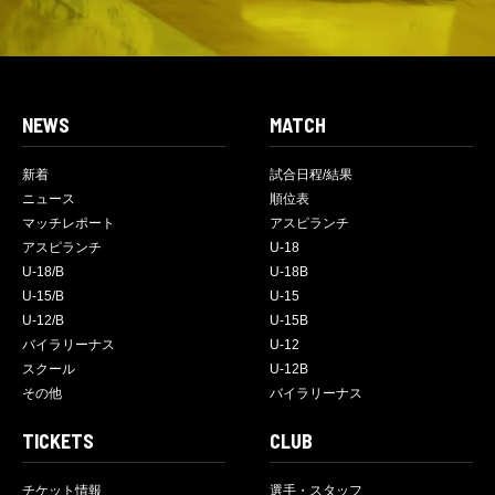
NEWS
MATCH
新着
試合日程/結果
ニュース
順位表
マッチレポート
アスピランチ
アスピランチ
U-18
U-18/B
U-18B
U-15/B
U-15
U-12/B
U-15B
バイラリーナス
U-12
スクール
U-12B
その他
バイラリーナス
TICKETS
CLUB
チケット情報
選手・スタッフ