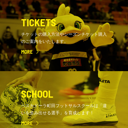
TICKETS
チケットの購入方法やシーズンチケット購入
のご案内をいたします。
MORE
SCHOOL
ペスカドーラ町田フットサルスクールは「違
いを生み出せる選手」を育成します！
MORE