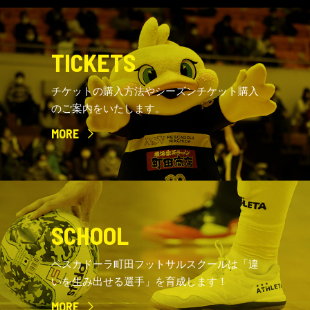
TICKETS
チケットの購入方法やシーズンチケット購入
のご案内をいたします。
MORE
SCHOOL
ペスカドーラ町田フットサルスクールは「違
いを生み出せる選手」を育成します！
MORE