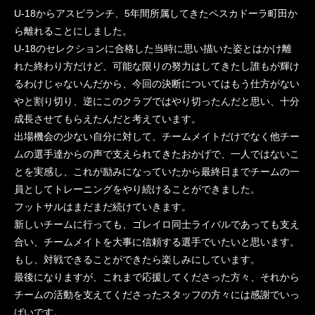
U-18からアスピランチ、5年間所属してきたペスカドーラ町田か
ら離れることにしました。
U-18のセレクションに合格した当時に思い描いた姿とはかけ離
れた終わり方だけど、可能な限りの努力はしてきたし誰もが輝け
るわけじゃないんだから、今回の決断についてはもう仕方がない
やと割り切り、逆にこのクラブではやり切ったんだと思い、十分
成長させてもらえたんだと考えています。
出場機会の少ない自分に対して、チームメイトだけでなく他チー
ムの選手達からの声で支えられてきたおかげで、一人ではないこ
とを実感し、これが励みになっていたから最終日までチームの一
員としてトレーニングをやり続けることができました。
フットサルはまだまだ続けていきます。
新しいチームに行っても、ゴレイロ同士ライバルであっても支え
合い、チームメイトを大事に信頼する選手でいたいと思います。
もし、対戦できることができたら楽しみにしています。
最後になりますが、これまで応援してくださった方々、それから
チームの活動を支えてくださったスタッフの方々には感謝でいっ
ぱいです。