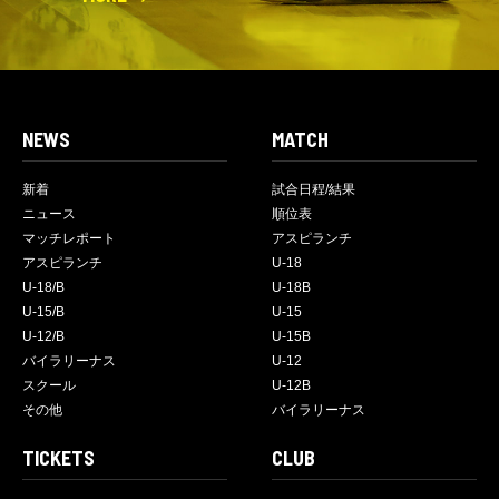
NEWS
MATCH
新着
試合日程/結果
ニュース
順位表
マッチレポート
アスピランチ
アスピランチ
U-18
U-18/B
U-18B
U-15/B
U-15
U-12/B
U-15B
バイラリーナス
U-12
スクール
U-12B
その他
バイラリーナス
TICKETS
CLUB