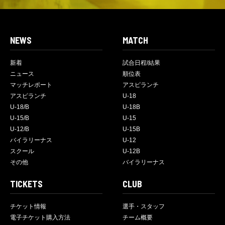
NEWS
MATCH
新着
試合日程/結果
ニュース
順位表
マッチレポート
アスピランチ
アスピランチ
U-18
U-18/B
U-18B
U-15/B
U-15
U-12/B
U-15B
バイラリーナス
U-12
スクール
U-12B
その他
バイラリーナス
TICKETS
CLUB
チケット情報
選手・スタッフ
電子チケット購入方法
チーム概要