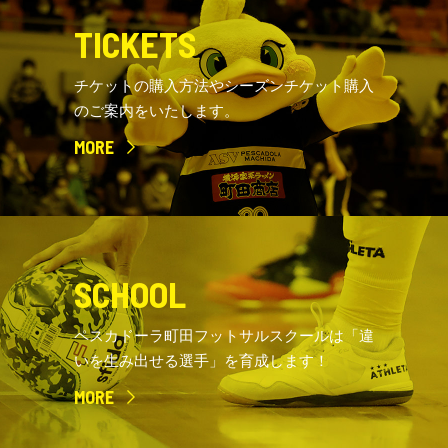
TICKETS
チケットの購入方法やシーズンチケット購入
のご案内をいたします。
MORE
SCHOOL
ペスカドーラ町田フットサルスクールは「違
いを生み出せる選手」を育成します！
MORE