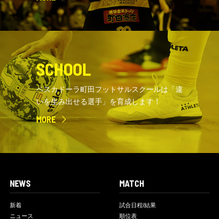
SCHOOL
ペスカドーラ町田フットサルスクールは「違
いを生み出せる選手」を育成します！
MORE
NEWS
MATCH
新着
試合日程/結果
ニュース
順位表