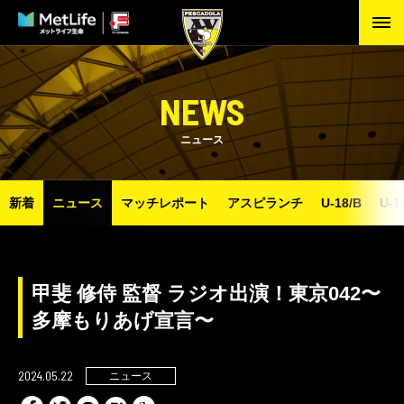
NEWS
ニュース
新着
ニュース
マッチレポート
アスピランチ
U-18/B
U-1
甲斐 修侍 監督 ラジオ出演！東京042〜
多摩もりあげ宣言〜
2024.05.22
ニュース