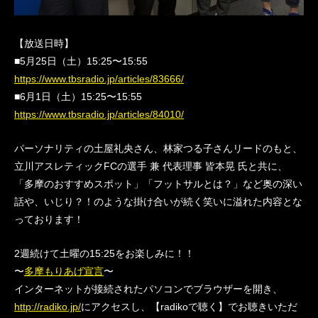
【放送日時】
■5月25日（土）15:25〜15:55
https://www.tbsradio.jp/articles/83666/
■6月1日（土）15:25〜15:55
https://www.tbsradio.jp/articles/84010/
パーソナリティの土屋礼央さん、林家つる子さんリードのもと、
立川アスレティックFCの選手 兼 代表理事 皆本晃 氏と共に、
「多摩のおすすめスポット」「フットサルとは？」など奥の深い
話や、いじり？！のような掛け合いが続く笑いに溢れた内容とな
っております！
2週続けて土曜の15:25をお楽しみに！！
〜
多摩もりあげ宣言
〜
インターネットが接続されたパソコンでブラウザーを開き、
http://radiko.jp/
にアクセスし、【radikoで聴く】でお聴きいただ