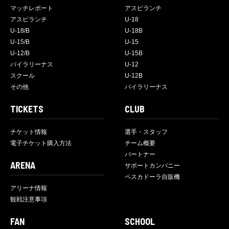
マッチレポート
アスピランチ
アスピランチ
U-18
U-18/B
U-18B
U-15/B
U-15
U-12/B
U-15B
バイラリーナス
U-12
スクール
U-12B
その他
バイラリーナス
TICKETS
CLUB
チケット情報
選手・スタッフ
電子チケット購入方法
チーム概要
パートナー
ARENA
サポートカンパニー
ペスカドーラ自販機
アリーナ情報
観戦注意事項
FAN
SCHOOL